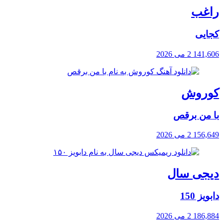
راغب
کجایی
141,606
2 می 2026
کوروش
با من برقص
156,649
2 می 2026
دیجی سال
دابویز 150
186,884
2 می 2026