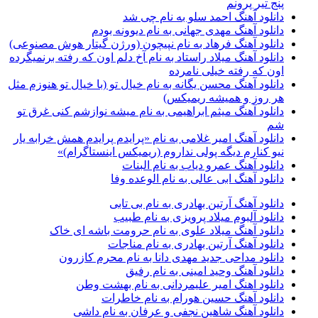
پنج تیر پرونم
دانلود آهنگ احمد سلو به نام چی شد
دانلود آهنگ مهدی جهانی به نام دیوونه بودم
دانلود آهنگ فرهاد به نام نپیچون (ورژن گیتار هوش مصنوعی)
دانلود آهنگ میلاد راستاد به نام آخ دلم اون که رفته برنمیگرده
اون که رفته خیلی نامرده
دانلود آهنگ محسن یگانه به نام خیال تو (با خیال تو هنوزم مثل
هر روز و همیشه ریمیکس)
دانلود آهنگ میثم ابراهیمی به نام میشه نوازشم کنی غرق تو
شم
دانلود آهنگ امیر غلامی به نام «پرایدم پرایدم همش خرابه یار
نیو کنارم دیگه پولی نداروم (ریمیکس اینستاگرام)»
دانلود آهنگ عمرو دیاب به نام البنات
دانلود آهنگ ابی عالی به نام الوعده وفا
دانلود آهنگ آرتین بهادری به نام بی تابی
دانلود آلبوم میلاد پرویزی به نام طبیب
دانلود آهنگ میلاد علوی به نام حرومت باشه ای خاک
دانلود آهنگ آرتین بهادری به نام مناجات
دانلود مداحی جدید مهدی دانا به نام محرم کازرون
دانلود آهنگ وحید امینی به نام رفیق
دانلود اهنگ امیر علیمردانی به نام بهشت وطن
دانلود آهنگ حسین هورام به نام خاطرات
دانلود آهنگ شاهین نجفی و عرفان به نام داشی